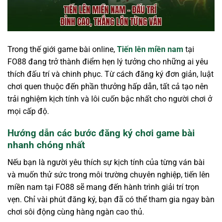
Trong thế giới game bài online,
Tiến lên miền nam
tại
FO88 đang trở thành điểm hẹn lý tưởng cho những ai yêu
thích đấu trí và chinh phục. Từ cách đăng ký đơn giản, luật
chơi quen thuộc đến phần thưởng hấp dẫn, tất cả tạo nên
trải nghiệm kịch tính và lôi cuốn bậc nhất cho người chơi ở
mọi cấp độ.
Hướng dẫn các bước đăng ký chơi game bài
nhanh chóng nhất
Nếu bạn là người yêu thích sự kịch tính của từng ván bài
và muốn thử sức trong môi trường chuyên nghiệp, tiến lên
miền nam tại FO88 sẽ mang đến hành trình giải trí trọn
vẹn. Chỉ vài phút đăng ký, bạn đã có thể tham gia ngay bàn
chơi sôi động cùng hàng ngàn cao thủ.