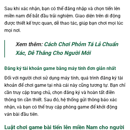
Sau khi xác nhận, bạn có thể đăng nhập và chọn tiến lên
miền nam để bắt đầu trải nghiệm. Giao diện trên di động
được thiết kế trực quan, dễ thao tác, giúp bạn chơi mọi lúc
mọi nơi.
Xem thêm:
Cách Chơi Phỏm Tá Lả Chuẩn
Xác, Dễ Thắng Cho Người Mới
Đăng ký tài khoản game bằng máy tính đơn giản nhất
Đối với người chơi sử dụng máy tính, quá trình đăng ký tài
khoản để chơi game tại nhà cái này cũng tương tự. Bạn chỉ
cần truy cập trang chủ, chọn đăng ký và hoàn tất điền
thông tin cần thiết. Sau đó, hệ thống gửi thông báo xác
nhận, và bạn có thể truy cập phòng game để khởi động
ván bài đầu tiên.
Luật chơi game bài tiến lên miền Nam cho người