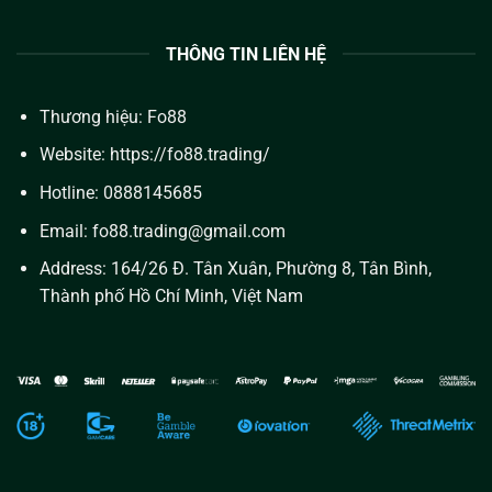
THÔNG TIN LIÊN HỆ
Thương hiệu: Fo88
Website:
https://fo88.trading/
Hotline:
0888145685
Email:
fo88.trading@gmail.com
Address:
164/26 Đ. Tân Xuân, Phường 8, Tân Bình,
Thành phố Hồ Chí Minh, Việt Nam