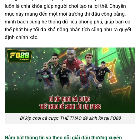
luôn là chìa khóa giúp người chơi tạo ra lợi thế. Chuyên
mục này mang đến một môi trường thi đấu công bằng,
minh bạch cùng hệ thống dữ liệu phong phú, giúp bạn có
thể phát huy tối đa khả năng phân tích cũng như ra quyết
định chính xác.
Bí kíp chơi cá cược THỂ THAO dễ sinh lời tại FO88
Nắm bắt thông tin và theo dõi giải đấu thường xuyên