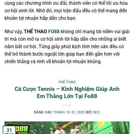
cùng các chương trình ưu đãi, thành viên có thể tối ưu hóa
cơ hội sinh lời. Nhờ đó, mọi trận đấu đều có thể mang đến
khoản lợi nhuận hấp dẫn cho bạn.
Như vậy,
THỂ THAO
FO88
không chỉ mang tới niềm vui giải
trí mà còn mở ra cơ hội sinh lời hấp dẫn cho những ai biết
nắm bắt cơ hội. Từng giây phút kịch tính trên sân đều có
thể trở thành bước ngoặt lớn giúp bạn đến gần hơn với
chiến thắng và rinh về khoản lợi nhuận khủng.
THỂ THAO
Cá Cược Tennis – Kinh Nghiệm Giúp Anh
Em Thắng Lớn Tại Fo88
ĐĂNG VÀO
THÁNG 10 31, 2025
BỞI
SEO
31