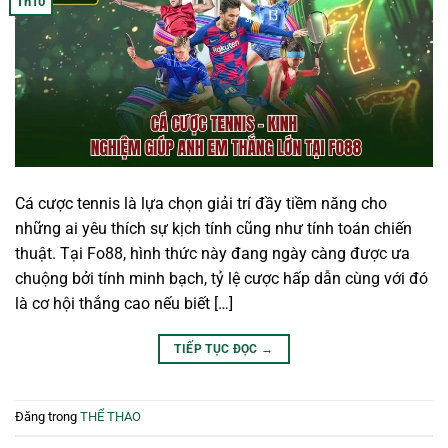
Th10
Cá cược tennis là lựa chọn giải trí đầy tiềm năng cho
những ai yêu thích sự kịch tính cũng như tính toán chiến
thuật. Tại Fo88, hình thức này đang ngày càng được ưa
chuộng bởi tính minh bạch, tỷ lệ cược hấp dẫn cùng với đó
là cơ hội thắng cao nếu biết […]
TIẾP TỤC ĐỌC
→
Đăng trong
THỂ THAO