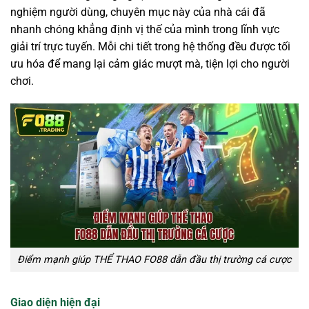
nghiệm người dùng, chuyên mục này của nhà cái đã
nhanh chóng khẳng định vị thế của mình trong lĩnh vực
giải trí trực tuyến. Mỗi chi tiết trong hệ thống đều được tối
ưu hóa để mang lại cảm giác mượt mà, tiện lợi cho người
chơi.
Điểm mạnh giúp THỂ THAO FO88 dẫn đầu thị trường cá cược
Giao diện hiện đại