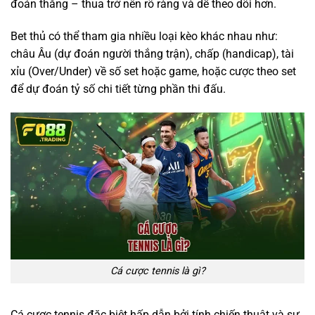
đoán thắng – thua trở nên rõ ràng và dễ theo dõi hơn.
Bet thủ có thể tham gia nhiều loại kèo khác nhau như:
châu Âu (dự đoán người thắng trận), chấp (handicap), tài
xỉu (Over/Under) về số set hoặc game, hoặc cược theo set
để dự đoán tỷ số chi tiết từng phần thi đấu.
Cá cược tennis là gì?
Cá cược tennis đặc biệt hấp dẫn bởi tính chiến thuật và sự