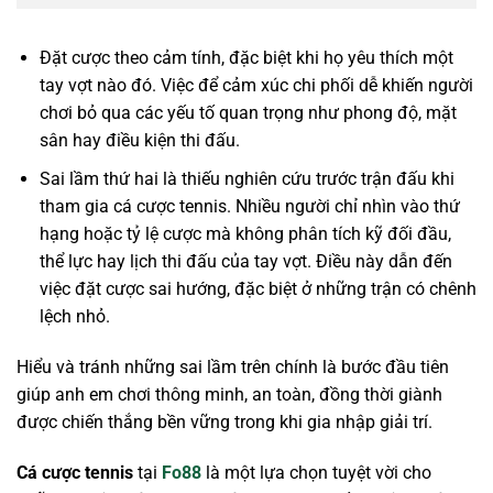
Đặt cược theo cảm tính, đặc biệt khi họ yêu thích một
tay vợt nào đó. Việc để cảm xúc chi phối dễ khiến người
chơi bỏ qua các yếu tố quan trọng như phong độ, mặt
sân hay điều kiện thi đấu.
Sai lầm thứ hai là thiếu nghiên cứu trước trận đấu khi
tham gia cá cược tennis. Nhiều người chỉ nhìn vào thứ
hạng hoặc tỷ lệ cược mà không phân tích kỹ đối đầu,
thể lực hay lịch thi đấu của tay vợt. Điều này dẫn đến
việc đặt cược sai hướng, đặc biệt ở những trận có chênh
lệch nhỏ.
Hiểu và tránh những sai lầm trên chính là bước đầu tiên
giúp anh em chơi thông minh, an toàn, đồng thời giành
được chiến thắng bền vững trong khi gia nhập giải trí.
Cá cược tenni
s
tại
Fo88
là một lựa chọn tuyệt vời cho