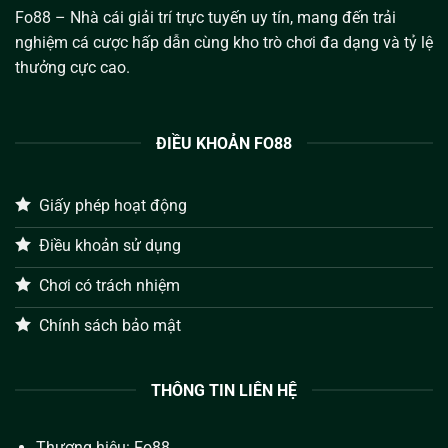
Fo88
– Nhà cái giải trí trực tuyến uy tín, mang đến trải
nghiệm cá cược hấp dẫn cùng kho trò chơi đa dạng và tỷ lệ
thưởng cực cao.
ĐIỀU KHOẢN FO88
Giấy phép hoạt động
Điều khoản sử dụng
Chơi có trách nhiệm
Chính sách bảo mật
THÔNG TIN LIÊN HỆ
Thương hiệu: Fo88