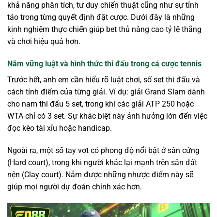
khả năng phân tích, tư duy chiến thuật cũng như sự tỉnh
táo trong từng quyết định đặt cược. Dưới đây là những
kinh nghiệm thực chiến giúp bet thủ nâng cao tỷ lệ thắng
và chơi hiệu quả hơn.
Nắm vững luật và hình thức thi đấu trong cá cược tennis
Trước hết, anh em cần hiểu rõ luật chơi, số set thi đấu và
cách tính điểm của từng giải. Ví dụ: giải Grand Slam dành
cho nam thi đấu 5 set, trong khi các giải ATP 250 hoặc
WTA chỉ có 3 set. Sự khác biệt này ảnh hưởng lớn đến việc
đọc kèo tài xỉu hoặc handicap.
Ngoài ra, một số tay vợt có phong độ nổi bật ở sân cứng
(Hard court), trong khi người khác lại mạnh trên sân đất
nện (Clay court). Nắm được những nhược điểm này sẽ
giúp mọi người dự đoán chính xác hơn.