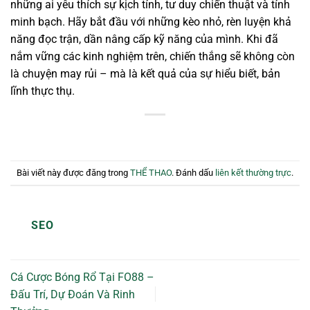
những ai yêu thích sự kịch tính, tư duy chiến thuật và tính
minh bạch. Hãy bắt đầu với những kèo nhỏ, rèn luyện khả
năng đọc trận, dần nâng cấp kỹ năng của mình. Khi đã
nắm vững các kinh nghiệm trên, chiến thắng sẽ không còn
là chuyện may rủi – mà là kết quả của sự hiểu biết, bản
lĩnh thực thụ.
Bài viết này được đăng trong
THỂ THAO
. Đánh dấu
liên kết thường trực
.
SEO
Cá Cược Bóng Rổ Tại FO88 –
Đấu Trí, Dự Đoán Và Rinh