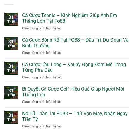
Cá Cược Tennis – Kinh Nghiệm Giúp Anh Em
31
Thắng Lớn Tại Fo88
Th10
Chức năng bình luận bị tắt
ở
Cá
Cược
Cá Cược Bóng Rổ Tại FO88 – Đấu Trí, Dự Đoán Và
31
Tennis
Rinh Thưởng
Th10
–
Chức năng bình luận bị tắt
ở
Kinh
Cá
Nghiệm
Cược
Cá Cược Cầu Lông – Khuấy Động Đam Mê Trong
Giúp
31
Bóng
Anh
Từng Pha Cầu
Th10
Rổ
Em
Chức năng bình luận bị tắt
ở
Tại
Thắng
Cá
FO88
Lớn
Cược
Bí Quyết Cá Cược Golf Hiệu Quả Giúp Người Mới
–
Tại
31
Cầu
Đấu
Thắng Lớn
Fo88
Th10
Lông
Trí,
Chức năng bình luận bị tắt
ở
–
Dự
Bí
Khuấy
Đoán
Quyết
Nổ Hũ Thần Tài FO88 – Thử Vận May, Nhận Ngay
Động
Và
31
Cá
Đam
Tiền Tỷ
Rinh
Th10
Cược
Mê
Thưởng
Chức năng bình luận bị tắt
ở
Golf
Trong
Nổ
Hiệu
Từng