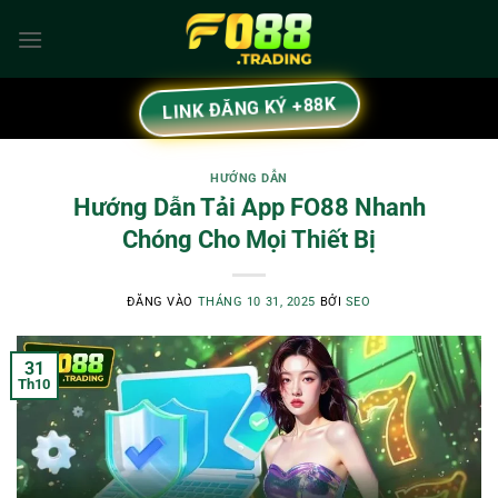
Bỏ
qua
nội
dung
LINK ĐĂNG KÝ +88K
HƯỚNG DẪN
Hướng Dẫn Tải App FO88 Nhanh
Chóng Cho Mọi Thiết Bị
ĐĂNG VÀO
THÁNG 10 31, 2025
BỞI
SEO
31
Th10