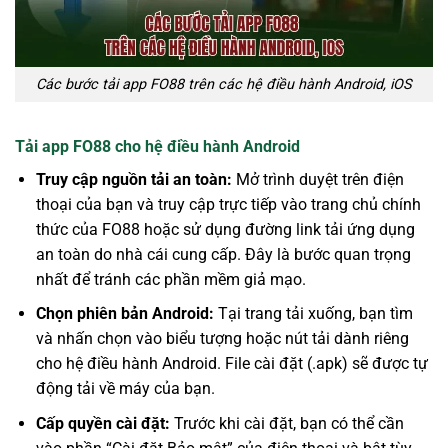
Các bước tải app FO88 trên các hệ điều hành Android, iOS
Tải app FO88 cho hệ điều hành Android
Truy cập nguồn tải an toàn:
Mở trình duyệt trên điện
thoại của bạn và truy cập trực tiếp vào trang chủ chính
thức của FO88 hoặc sử dụng đường link tải ứng dụng
an toàn do nhà cái cung cấp. Đây là bước quan trọng
nhất để tránh các phần mềm giả mạo.
Chọn phiên bản Android:
Tại trang tải xuống, bạn tìm
và nhấn chọn vào biểu tượng hoặc nút tải dành riêng
cho hệ điều hành Android. File cài đặt (.apk) sẽ được tự
động tải về máy của bạn.
Cấp quyền cài đặt:
Trước khi cài đặt, bạn có thể cần