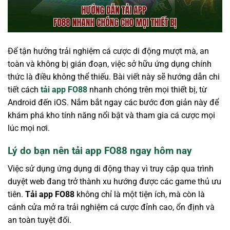
Để tận hưởng trải nghiệm cá cược di động mượt mà, an
toàn và không bị gián đoạn, việc sở hữu ứng dụng chính
thức là điều không thể thiếu. Bài viết này sẽ hướng dẫn chi
tiết cách
tải app FO88
nhanh chóng trên mọi thiết bị, từ
Android đến iOS. Nắm bắt ngay các bước đơn giản này để
khám phá kho tính năng nổi bật và tham gia cá cược mọi
lúc mọi nơi.
Lý do bạn nên tải app FO88 ngay hôm nay
Việc sử dụng ứng dụng di động thay vì truy cập qua trình
duyệt web đang trở thành xu hướng được các game thủ ưu
tiên.
Tải app FO88
không chỉ là một tiện ích, mà còn là
cánh cửa mở ra trải nghiệm cá cược đỉnh cao, ổn định và
an toàn tuyệt đối.