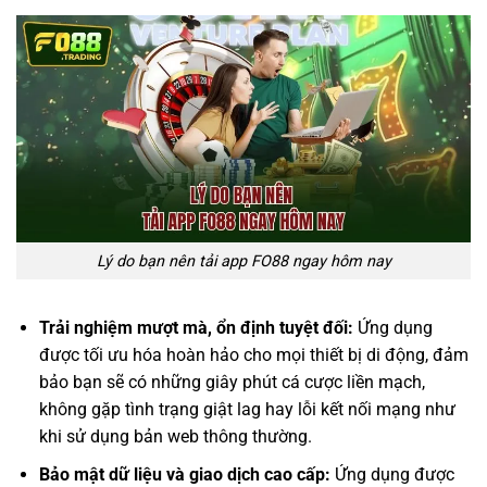
Lý do bạn nên tải app FO88 ngay hôm nay
Trải nghiệm mượt mà, ổn định tuyệt đối:
Ứng dụng
được tối ưu hóa hoàn hảo cho mọi thiết bị di động, đảm
bảo bạn sẽ có những giây phút cá cược liền mạch,
không gặp tình trạng giật lag hay lỗi kết nối mạng như
khi sử dụng bản web thông thường.
Bảo mật dữ liệu và giao dịch cao cấp:
Ứng dụng được