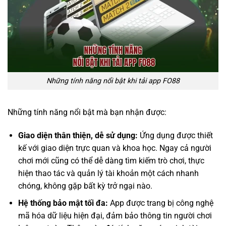
Những tính năng nổi bật khi tải app FO88
Những tính năng nổi bật mà bạn nhận được:
Giao diện thân thiện, dễ sử dụng:
Ứng dụng được thiết
kế với giao diện trực quan và khoa học. Ngay cả người
chơi mới cũng có thể dễ dàng tìm kiếm trò chơi, thực
hiện thao tác và quản lý tài khoản một cách nhanh
chóng, không gặp bất kỳ trở ngại nào.
Hệ thống bảo mật tối đa:
App được trang bị công nghệ
mã hóa dữ liệu hiện đại, đảm bảo thông tin người chơi