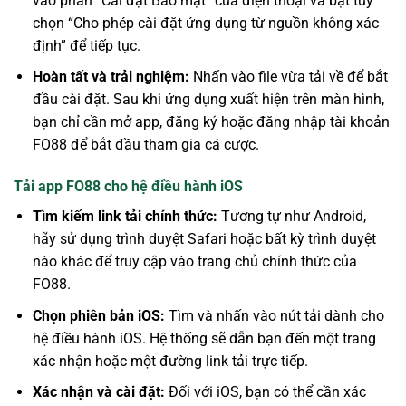
vào phần “Cài đặt Bảo mật” của điện thoại và bật tùy
chọn “Cho phép cài đặt ứng dụng từ nguồn không xác
định” để tiếp tục.
Hoàn tất và trải nghiệm:
Nhấn vào file vừa tải về để bắt
đầu cài đặt. Sau khi ứng dụng xuất hiện trên màn hình,
bạn chỉ cần mở app, đăng ký hoặc đăng nhập tài khoản
FO88 để bắt đầu tham gia cá cược.
Tải app FO88 cho hệ điều hành iOS
Tìm kiếm link tải chính thức:
Tương tự như Android,
hãy sử dụng trình duyệt Safari hoặc bất kỳ trình duyệt
nào khác để truy cập vào trang chủ chính thức của
FO88.
Chọn phiên bản iOS:
Tìm và nhấn vào nút tải dành cho
hệ điều hành iOS. Hệ thống sẽ dẫn bạn đến một trang
xác nhận hoặc một đường link tải trực tiếp.
Xác nhận và cài đặt:
Đối với iOS, bạn có thể cần xác