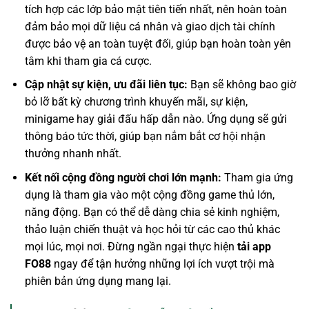
tích hợp các lớp bảo mật tiên tiến nhất, nên hoàn toàn
đảm bảo mọi dữ liệu cá nhân và giao dịch tài chính
được bảo vệ an toàn tuyệt đối, giúp bạn hoàn toàn yên
tâm khi tham gia cá cược.
Cập nhật sự kiện, ưu đãi liên tục:
Bạn sẽ không bao giờ
bỏ lỡ bất kỳ chương trình khuyến mãi, sự kiện,
minigame hay giải đấu hấp dẫn nào. Ứng dụng sẽ gửi
thông báo tức thời, giúp bạn nắm bắt cơ hội nhận
thưởng nhanh nhất.
Kết nối cộng đồng người chơi lớn mạnh:
Tham gia ứng
dụng là tham gia vào một cộng đồng game thủ lớn,
năng động. Bạn có thể dễ dàng chia sẻ kinh nghiệm,
thảo luận chiến thuật và học hỏi từ các cao thủ khác
mọi lúc, mọi nơi. Đừng ngần ngại thực hiện
tải app
FO88
ngay để tận hưởng những lợi ích vượt trội mà
phiên bản ứng dụng mang lại.