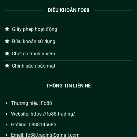
ĐIỀU KHOẢN FO88
Giấy phép hoạt động
Điều khoản sử dụng
Chơi có trách nhiệm
Chính sách bảo mật
THÔNG TIN LIÊN HỆ
Thương hiệu: Fo88
Website:
https://fo88.trading/
Hotline:
0888145685
Email:
fo88.trading@gmail.com