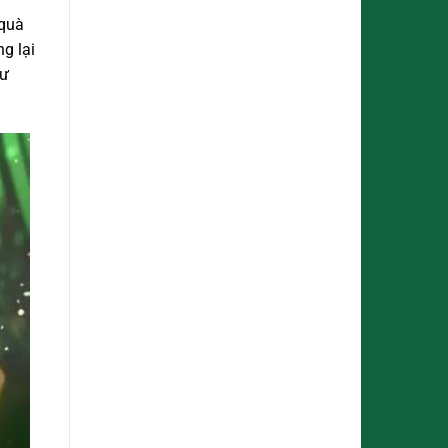
Ngay
 quà
Tiền
Tỷ
g lại
tư