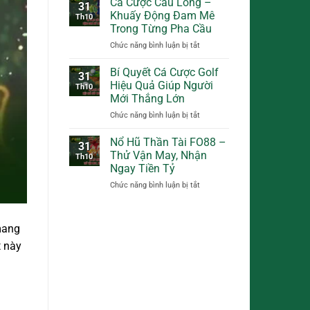
Cá Cược Cầu Lông –
31
Bóng
Em
Khuấy Động Đam Mê
Th10
Rổ
Thắng
Trong Từng Pha Cầu
Tại
Lớn
Chức năng bình luận bị tắt
ở
FO88
Tại
Cá
–
Fo88
Cược
Đấu
Bí Quyết Cá Cược Golf
31
Cầu
Trí,
Hiệu Quả Giúp Người
Th10
Lông
Dự
Mới Thắng Lớn
–
Đoán
Chức năng bình luận bị tắt
ở
Khuấy
Và
Bí
Động
Rinh
Quyết
Đam
Nổ Hũ Thần Tài FO88 –
Thưởng
31
Cá
Mê
Thử Vận May, Nhận
Th10
Cược
Trong
Ngay Tiền Tỷ
Golf
Từng
Chức năng bình luận bị tắt
ở
Hiệu
Pha
Nổ
Quả
Cầu
Hũ
Giúp
Thần
Người
mang
Tài
Mới
FO88
t này
Thắng
–
Lớn
Thử
Vận
May,
Nhận