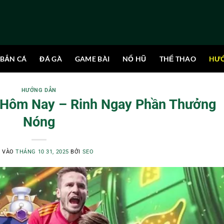
BẮN CÁ
ĐÁ GÀ
GAME BÀI
NỔ HŨ
THỂ THAO
HƯ
HƯỚNG DẪN
 Hôm Nay – Rinh Ngay Phần Thưởng
Nóng
 VÀO
THÁNG 10 31, 2025
BỞI
SEO