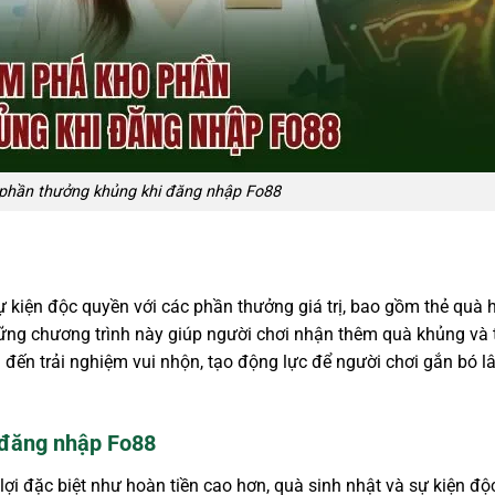
phần thưởng khủng khi đăng nhập Fo88
 kiện độc quyền với các phần thưởng giá trị, bao gồm thẻ quà 
ững chương trình này giúp người chơi nhận thêm quà khủng và 
ến trải nghiệm vui nhộn, tạo động lực để người chơi gắn bó lâ
i đăng nhập Fo88
i đặc biệt như hoàn tiền cao hơn, quà sinh nhật và sự kiện độ