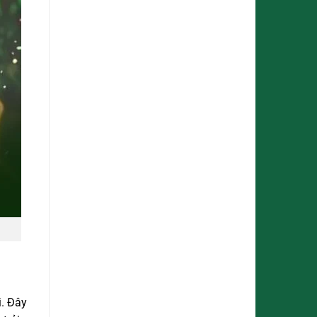
i. Đây